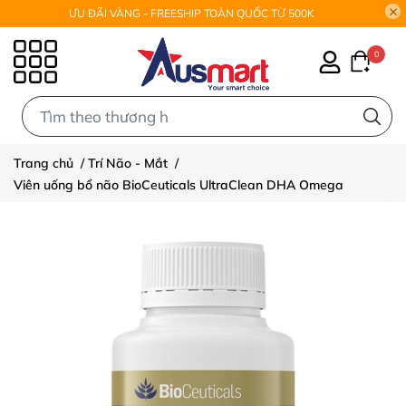
ƯU ĐÃI VÀNG - FREESHIP TOÀN QUỐC TỪ 500K
0
0
Trang chủ
/
Trí Não - Mắt
/
Viên uống bổ não BioCeuticals UltraClean DHA Omega