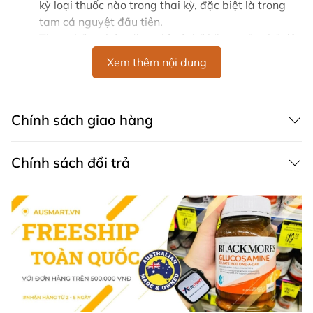
kỳ loại thuốc nào trong thai kỳ, đặc biệt là trong
tam cá nguyệt đầu tiên.
Thực phẩm chức năng chỉ có thể hỗ trợ nếu chế độ
ăn uống không đủ.
Xem thêm nội dung
Thận Trọng
Nếu bạn có bất kỳ tình trạng bệnh lý nào hoặc
Chính sách giao hàng
đang sử dụng bất kỳ loại thuốc nào, hãy tham
khảo ý kiến chuyên gia y tế trước khi sử dụng.
Một số sản phẩm cần ngưng sử dụng ít nhất hai
Chính sách đổi trả
tuần trước khi phẫu thuật, vui lòng xác nhận với
chuyên gia y tế của bạn.
Thành Phần
Mỗi viên nang chứa:
Dầu cá omega-3 cô đặc 1 g
Tương đương acid docosahexaenoic (DHA)
500 mg