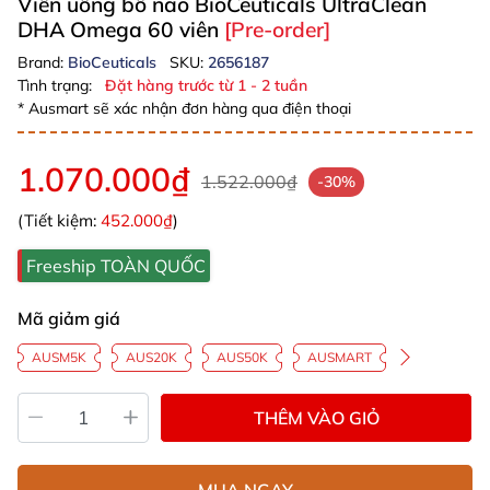
Viên uống bổ não BioCeuticals UltraClean
DHA Omega 60 viên
[Pre-order]
Brand:
BioCeuticals
SKU:
2656187
Tình trạng:
Đặt hàng trước từ 1 - 2 tuần
* Ausmart sẽ xác nhận đơn hàng qua điện thoại
1.070.000₫
1.522.000₫
-30%
(Tiết kiệm:
452.000₫
)
Freeship TOÀN QUỐC
Mã giảm giá
AUSM5K
AUS20K
AUS50K
AUSMART
THÊM VÀO GIỎ
MUA NGAY