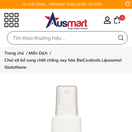
ƯU ĐÃI VÀNG - FREESHIP TOÀN QUỐC TỪ 500K
0
0
Trang chủ
/
Miễn Dịch
/
Chai xịt bổ sung chất chống oxy hóa BioCeuticals Liposomal
Glutathione