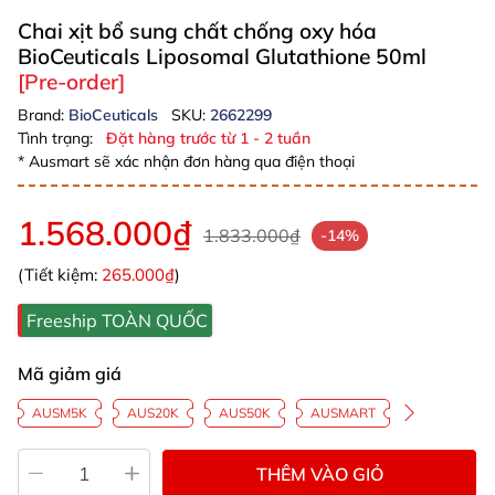
Chai xịt bổ sung chất chống oxy hóa
BioCeuticals Liposomal Glutathione 50ml
[Pre-order]
Brand:
BioCeuticals
SKU:
2662299
Tình trạng:
Đặt hàng trước từ 1 - 2 tuần
* Ausmart sẽ xác nhận đơn hàng qua điện thoại
1.568.000₫
1.833.000₫
-14%
(Tiết kiệm:
265.000₫
)
Freeship TOÀN QUỐC
Mã giảm giá
AUSM5K
AUS20K
AUS50K
AUSMART
THÊM VÀO GIỎ