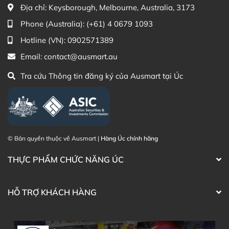
Địa chỉ:
Keysborough, Melbourne, Australia, 3173
Điện thoại liên hệ đặt hàng:
0902.571.389
Phone (Australia):
(+61) 4 0679 1093
Thạc sĩ Điều dưỡng & Cố vấn sản
Đã duyệt nội
Hotline (VN):
0902571389
phẩm Lily Huỳnh
dung
Email:
contact@ausmart.au
Tra cứu Thông tin đăng ký của Ausmart tại Úc
© Bản quyền thuộc về Ausmart |
Hàng Úc chính hãng
THỰC PHẨM CHỨC NĂNG ÚC
HỖ TRỢ KHÁCH HÀNG