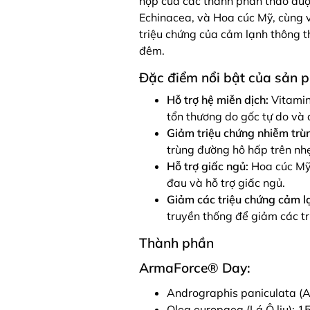
hợp của các thành phần thảo dượ
Echinacea, và Hoa cúc Mỹ, cùng 
triệu chứng của cảm lạnh thông t
đêm.
Đặc điểm nổi bật của sản 
Hỗ trợ hệ miễn dịch:
Vitamin
tổn thương do gốc tự do và 
Giảm triệu chứng nhiễm trù
trùng đường hô hấp trên nh
Hỗ trợ giấc ngủ:
Hoa cúc Mỹ 
đau và hỗ trợ giấc ngủ.
Giảm các triệu chứng cảm l
truyền thống để giảm các t
Thành phần
ArmaForce® Day:
Andrographis paniculata (
Olea europaea (Lá Ô liu): 