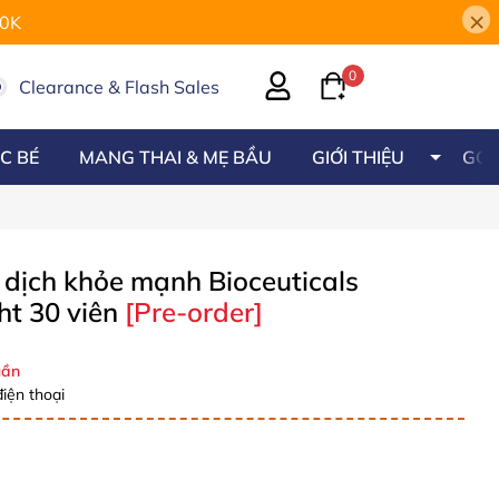
×
00K
0
Clearance & Flash Sales
C BÉ
MANG THAI & MẸ BẦU
GIỚI THIỆU
GÓC
 dịch khỏe mạnh Bioceuticals
ht 30 viên
[Pre-order]
ần
iện thoại