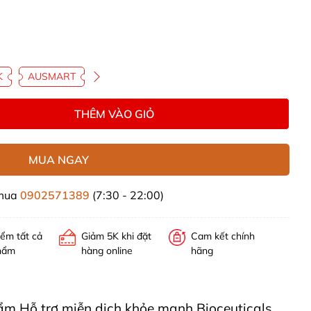
K
AUSMART
THÊM VÀO GIỎ
MUA NGAY
 mua
0902571389
(7:30 - 22:00)
iểm tất cả
Giảm 5K khi đặt
Cam kết chính
hẩm
hàng online
hãng
hẩm Hỗ trợ miễn dịch khỏe mạnh Bioceuticals