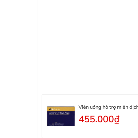
Viên uống hỗ trợ miễn dị
Night
455.000₫