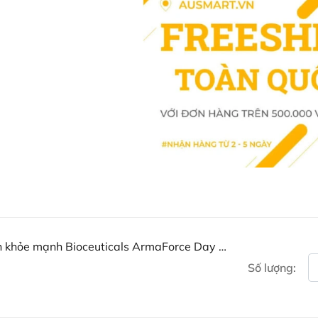
Bảo quản ở nhiệt độ dưới 30
Viên uống hỗ trợ miễn dịch khỏe
hỗ trợ toàn diện cho hệ miễn dịch
vào ban ngày và hỗ trợ giấc ngủ
hảo cho những ai muốn duy trì sứ
Mua Viên uống hỗ trợ miễn
Night ở đâu?
Khách hàng có thể đặt mua Hỗ tr
Night trực tiếp trên website hoặc
Ausmart tại:
Facebook Ausmart.au
| Hàn
Zalo Ausmart.au
| Ausmart 
ch khỏe mạnh Bioceuticals ArmaForce Day &
Điện thoại liên hệ đặt hàng
Số lượng:
Thạc sĩ Điều dưỡng & Cố vấn s