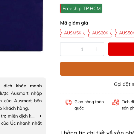
Freeship TP.HCM
Mã giảm giá
AUSM5K
AUS20K
AUS50
Gọi đặt
n dịch khỏe mạnh
ược Ausmart nhập
m của Ausmart bên
Giao hàng toàn
Tích đ
ho khách hàng.
quốc
sản p
+
Viên uống hỗ trợ miễn dịch khỏe mạnh Bioceuticals ArmaForce Day & Night
 của Úc nhanh nhất
Thông tin chi tiết về sản p