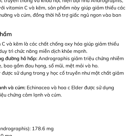
c truyền thống và khoa học hiện đại như Andrographis,
với vitamin C và kẽm, sản phẩm này giúp giảm thiểu các
hường và cúm, đồng thời hỗ trợ giấc ngủ ngon vào ban
phẩm
 C và kẽm là các chất chống oxy hóa giúp giảm thiểu
duy trì chức năng miễn dịch khỏe mạnh.
ng đường hô hấp:
Andrographis giảm triệu chứng nhiễm
ẹ, bao gồm đau họng, sổ mũi, mệt mỏi và ho.
được sử dụng trong y học cổ truyền như một chất giảm
ạnh và cúm:
Echinacea và hoa c Elder được sử dụng
riệu chứng cảm lạnh và cúm.
Andrographis): 178.6 mg
150 mg