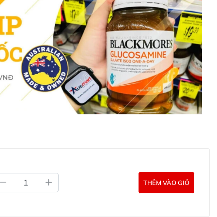
°C.
 mạnh Bioceuticals ArmaForce Day & Night cung cấp sự
 của bạn, giúp bạn giảm thiểu các triệu chứng khó chịu
 ngon vào ban đêm. Sản phẩm này là giải pháp hoàn
c khỏe tối ưu trong suốt cả ngày lẫn đêm.
 dịch khỏe mạnh Bioceuticals ArmaForce Day &
ợ miễn dịch khỏe mạnh Bioceuticals ArmaForce Day
 liên hệ với các kênh tư vấn hỗ trợ khách hàng của
g Úc chính hãng
Commercial Pty Ltd (Australia)
:
0902.571.389
THÊM VÀO GIỎ
ản phẩm Lily Huỳnh
Đã duyệt nội dung