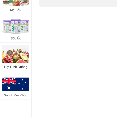
Trang Điểm Mắt
Bổ Khớp - Xương
Mẹ Bầu
Trang Điểm Môi
Bổ Não - Tim Mạch
Tẩy Trang - Toner
Canxi - Vitamin D
Dụng Cụ Trang Điểm
Sữa Úc
"Thực Phẩm Chức Năng Úc"
"Chăm Sóc Sắc Đẹp"
Hạt Dinh Dưỡng
Sản Phẩm Khác