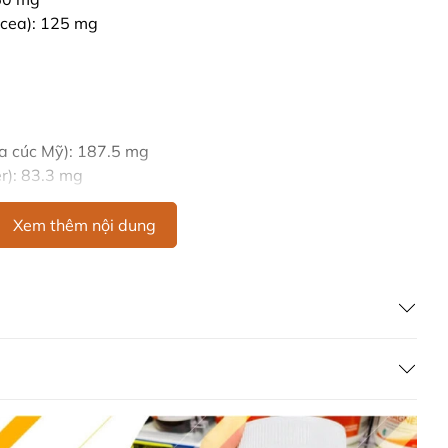
acea): 125 mg
oa cúc Mỹ): 187.5 mg
r): 83.3 mg
r - ElderCraft®): 150 mg
acea): 125 mg
Xem thêm nội dung
tellaria): 75 mg
 uống 1 viên mỗi ngày, tối đa trong hai tuần.
n uống 1-2 viên một giờ trước khi đi ngủ, hoặc theo chỉ