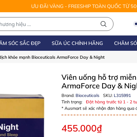
ƯU ĐÃI VÀNG - FREESHIP TOÀN QUỐC TỪ 5
ĂM SÓC SẮC ĐẸP
SỮA ÚC CHÍNH HÃNG
CHĂM SÓ
 dịch khỏe mạnh Bioceuticals ArmaForce Day & Night
Viên uống hỗ trợ miễn
ArmaForce Day & Nig
Brand:
Bioceuticals
SKU:
L315991
Tình trạng:
Đặt hàng trước từ 1 - 2 tu
* Ausmart sẽ xác nhận đơn hàng qua đ
455.000₫