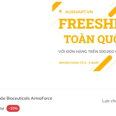
đoạn.
Thông tin Sản phẩm chi ti
Warehouse Australia)
Mua Viên uống phục hồi sức
Khách hàng có thể đặt mua Viên u
trên website hoặc liên hệ với các
Facebook Ausmart.au
| Hàn
Zalo Ausmart.au
| Ausmart 
Điện thoại liên hệ đặt hàng
hỏe Bioceuticals ArmaForce
Lựa ch
Thạc sĩ Điều dưỡng & Cố vấn s
-10%
00₫