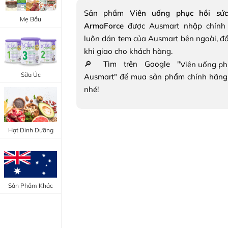
Trang Điểm Mắt
Sản phẩm
Viên uống phục hồi sức 
Bổ Khớp - Xương
Mẹ Bầu
ArmaForce
được Ausmart nhập chính
Trang Điểm Môi
Bổ Não - Tim Mạch
luôn dán tem của Ausmart bên ngoài, đ
Tẩy Trang - Toner
khi giao cho khách hàng.
Canxi - Vitamin D
🔎 Tìm trên Google "
Dụng Cụ Trang Điểm
Sữa Úc
Ausmart" để mua sản phẩm chính hãng
"Thực Phẩm Chức Năng Úc"
nhé!
"Chăm Sóc Sắc Đẹp"
Hạt Dinh Dưỡng
Sản Phẩm Khác