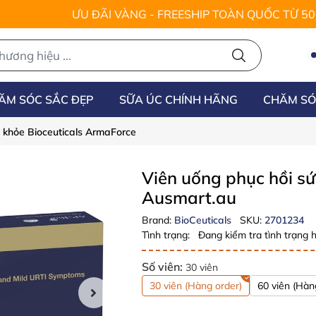
ƯU ĐÃI VÀNG - FREESHIP TOÀN QUỐC TỪ 5
ĂM SÓC SẮC ĐẸP
SỮA ÚC CHÍNH HÃNG
CHĂM SÓ
c khỏe Bioceuticals ArmaForce
Viên uống phục hồi s
Ausmart.au
Brand:
BioCeuticals
SKU:
2701234
Tình trạng:
Đang kiểm tra tình trạng h
Số viên:
30 viên
30 viên (Hàng order)
60 viên (Hàn