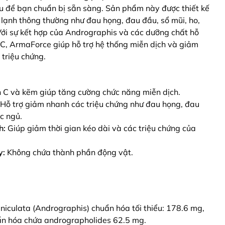
u để bạn chuẩn bị sẵn sàng. Sản phẩm này được thiết kế
lạnh thông thường như đau họng, đau đầu, sổ mũi, ho,
Với sự kết hợp của Andrographis và các dưỡng chất hỗ
n C, ArmaForce giúp hỗ trợ hệ thống miễn dịch và giảm
triệu chứng.
 C và kẽm giúp tăng cường chức năng miễn dịch.
Hỗ trợ giảm nhanh các triệu chứng như đau họng, đau
c ngủ.
h:
Giúp giảm thời gian kéo dài và các triệu chứng của
y:
Không chứa thành phần động vật.
iculata (Andrographis) chuẩn hóa tối thiểu: 178.6 mg,
ẩn hóa chứa andrographolides 62.5 mg.