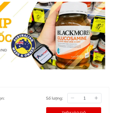
ết bằng Tiếng Anh (Nguồn: Chemist
 khỏe Bioceuticals ArmaForce ở đâu?
ống phục hồi sức khỏe Bioceuticals ArmaForce trực tiếp
 kênh tư vấn hỗ trợ khách hàng của Ausmart tại:
g Úc chính hãng
Commercial Pty Ltd (Australia)
:
0902.571.389
ọn:
Số lượng:
ản phẩm Lily Huỳnh
Đã duyệt nội dung
THÊM VÀO GIỎ