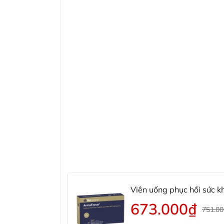
Viên uống phục hồi sức k
673.000₫
751.0