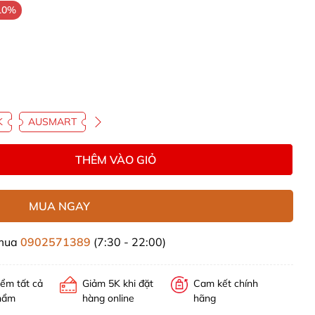
10%
K
AUSMART
THÊM VÀO GIỎ
MUA NGAY
 mua
0902571389
(7:30 - 22:00)
iểm tất cả
Giảm 5K khi đặt
Cam kết chính
hẩm
hàng online
hãng