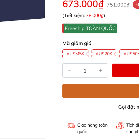
673.000₫
751.000₫
-
(Tiết kiệm:
78.000₫
)
Freeship TOÀN QUỐC
Mã giảm giá
AUSM5K
AUS20K
AUS50
Gọi đặt
Giao hàng toàn
Tích đ
quốc
sản p