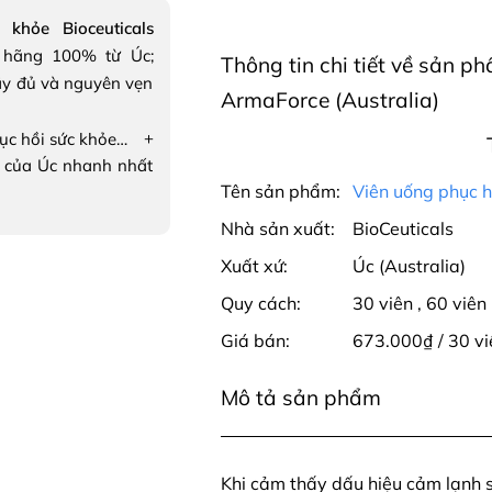
khỏe Bioceuticals
 hãng 100% từ Úc;
Thông tin chi tiết về sản p
ầy đủ và nguyên vẹn
ArmaForce (Australia)
+
Viên uống phục hồi sức khỏe Bioceuticals ArmaForce
 của Úc nhanh nhất
Tên sản phẩm:
Viên uống phục h
Nhà sản xuất:
BioCeuticals
Xuất xứ:
Úc (Australia)
Quy cách:
30 viên
,
60 viên
Giá bán:
673.000₫ / 30 v
Mô tả sản phẩm
Khi cảm thấy dấu hiệu cảm lạnh s