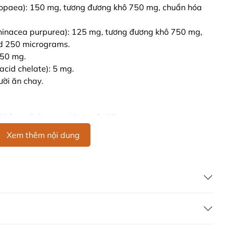
europaea): 150 mg, tương đương khô 750 mg, chuẩn hóa
chinacea purpurea): 125 mg, tương đương khô 750 mg,
id 250 micrograms.
250 mg.
cid chelate): 5 mg.
ời ăn chay.
không sử dụng quá hai tuần liên tục.
Xem thêm nội dung
m ở nhiệt độ dưới 30°C.
 và tuân thủ hướng dẫn sử dụng. Không sử dụng sản
c cho con bú mà không có sự chỉ định của bác sĩ. Nếu
n giảm, hãy tham khảo ý kiến bác sĩ.
euticals ArmaForce là giải pháp lý tưởng để bạn nhanh
ục cuộc sống hàng ngày mà không để cảm lạnh làm gián