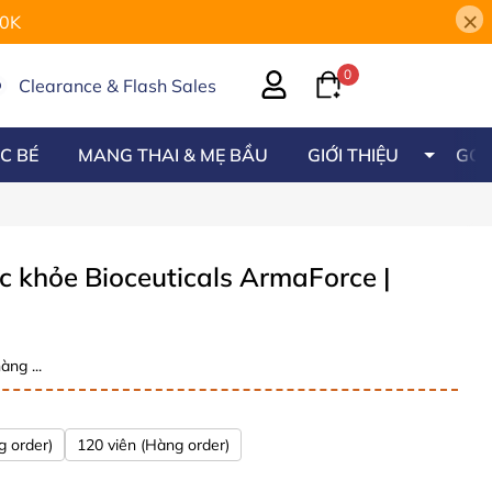
×
00K
0
Clearance & Flash Sales
C BÉ
MANG THAI & MẸ BẦU
GIỚI THIỆU
GÓC
ức khỏe Bioceuticals ArmaForce
|
àng ...
g order)
120 viên (Hàng order)