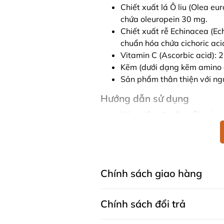
Chiết xuất lá Ô liu (Olea 
chứa oleuropein 30 mg.
Chiết xuất rễ Echinacea (E
chuẩn hóa chứa cichoric ac
Vitamin C (Ascorbic acid): 
Kẽm (dưới dạng kẽm amino a
Sản phẩm thân thiện với ngư
Hướng dẫn sử dụng
Người lớn: Uống 1 viên mỗi ngày, 
Lưu ý khi sử dụng
Bảo quản:
Bảo quản sản phẩ
Cảnh báo:
Luôn đọc kỹ nhãn
Chính sách giao hàng
phẩm này khi mang thai hoặ
các triệu chứng không thuyê
Chính sách đổi trả
Viên uống phục hồi sức khỏe Bioc
chóng lấy lại sức khỏe và tiếp t