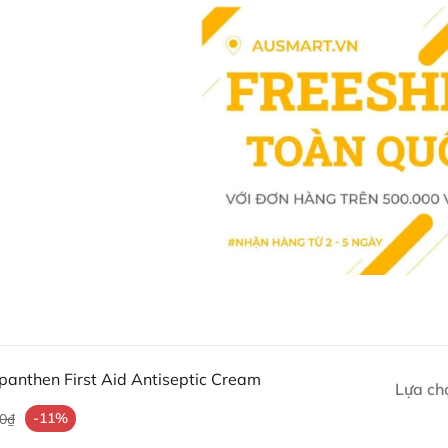
Antiseptic có thành phần nổi bật 
Chlorhexidine Hydrochlorid
trùng.
Dexpanthenol (Pro-Vitamin
Wool Fat (Lanolin)
: Giữ ẩm 
Không chứa màu nhân tạo ha
panthen First Aid Antiseptic Cream
Lựa ch
-11%
00₫