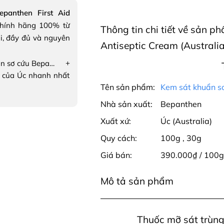
panthen First Aid
hính hãng 100% từ
Thông tin chi tiết về sản 
i, đầy đủ và nguyên
Antiseptic Cream (Australia
+
Kem sát khuẩn sơ cứu Bepanthen First Aid Antiseptic Cream
 của Úc nhanh nhất
Tên sản phẩm:
Kem sát khuẩn sơ
Nhà sản xuất:
Bepanthen
Xuất xứ:
Úc (Australia)
Quy cách:
100g
,
30g
Giá bán:
390.000₫ / 100
Mô tả sản phẩm
Thuốc mỡ sát trùng