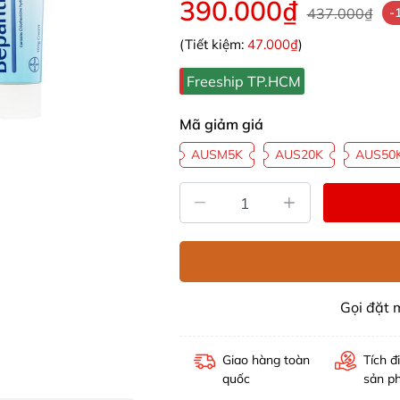
390.000₫
437.000₫
-
(Tiết kiệm:
47.000₫
)
Freeship TP.HCM
Mã giảm giá
AUSM5K
AUS20K
AUS50
Gọi đặt
Giao hàng toàn
Tích đ
quốc
sản p