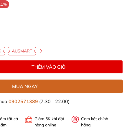
11%
K
AUSMART
THÊM VÀO GIỎ
MUA NGAY
 mua
0902571389
(7:30 - 22:00)
iểm tất cả
Giảm 5K khi đặt
Cam kết chính
hẩm
hàng online
hãng