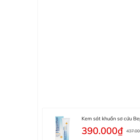
Kem sát khuẩn sơ cứu Be
390.000₫
437.0