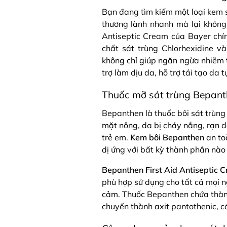
Bạn đang tìm kiếm một loại kem s
thương lành nhanh mà lại khôn
Antiseptic Cream của Bayer chính
chất sát trùng Chlorhexidine v
không chỉ giúp ngăn ngừa nhiễm t
trợ làm dịu da, hỗ trợ tái tạo da t
Thuốc mỡ sát trùng Bepanth
Bepanthen là thuốc bôi sát trùng
mặt nông, da bị cháy nắng, rạn 
trẻ em.
Kem bôi Bepanthen
an to
dị ứng với bất kỳ thành phần nà
Bepanthen First Aid Antiseptic 
phù hợp sử dụng cho tất cả mọi n
cảm. Thuốc Bepanthen chứa thành
chuyển thành axit pantothenic, c