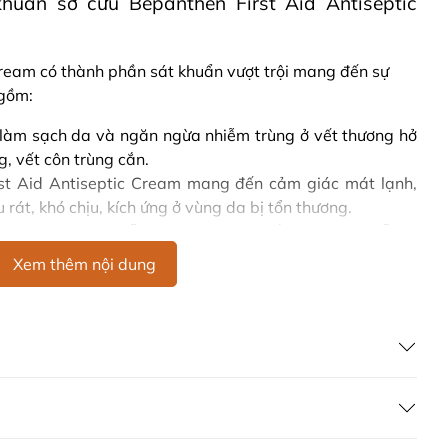
uẩn sơ cứu Bepanthen First Aid Antiseptic
Cream có thành phần sát khuẩn vượt trội mang đến sự
 gồm:
ợ làm sạch da và ngăn ngừa nhiễm trùng ở vết thương hở
g, vết côn trùng cắn.
rst Aid Antiseptic Cream mang đến cảm giác mát lạnh,
rát, khó chịu, kích ứng ở vùng da bị tổn thương.
anthen first aid hỗ trợ làm dịu các vết bỏng nhẹ, hỗ trợ
quá trình phục hồi làn da.
Xem thêm nội dung
sơ cứu Bepanthen First Aid Antiseptic Cream
hen có chứa: Benzalkonium Chloride 500 mcg, các hoạt
 mg các tá dược khác như protegin X, cetyl alcohol,
ầu hạnh đào, sáp ong trắng, mỡ cừu, parafin lỏng, nước
 phần trong kem sát khuẩn sơ cứu Bepanthen First Aid