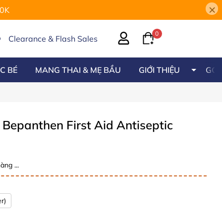
×
00K
0
Clearance & Flash Sales
C BÉ
MANG THAI & MẸ BẦU
GIỚI THIỆU
GÓC
Bepanthen First Aid Antiseptic
àng ...
r)