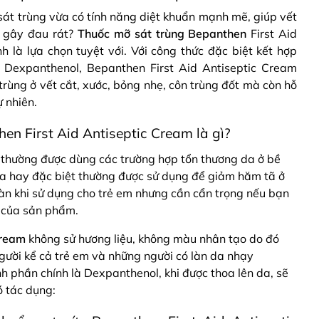
át trùng vừa có tính năng diệt khuẩn mạnh mẽ, giúp vết
g gây đau rát?
Thuốc mỡ sát trùng Bepanthen
First Aid
 là lựa chọn tuyệt với. Với công thức đặc biệt kết hợp
à Dexpanthenol, Bepanthen First Aid Antiseptic Cream
rùng ở vết cắt, xước, bỏng nhẹ, côn trùng đốt mà còn hỗ
ự nhiên.
en First Aid Antiseptic Cream là gì?
 thường được dùng các trường hợp tổn thương da ở bề
da hay đặc biệt thường được sử dụng để giảm hăm tã ở
àn khi sử dụng cho trẻ em nhưng cần cẩn trọng nếu bạn
o của sản phẩm.
Cream
không sử hương liệu, không màu nhân tạo do đó
gười kể cả trẻ em và những người có làn da nhạy
 phần chính là Dexpanthenol, khi được thoa lên da, sẽ
ó tác dụng: