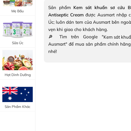
Trang Điểm Mắt
Sản phẩm
Kem sát khuẩn sơ cứu Be
Bổ Khớp - Xương
Mẹ Bầu
Antiseptic Cream
được Ausmart nhập c
Trang Điểm Môi
Bổ Não - Tim Mạch
Úc; luôn dán tem của Ausmart bên ngoà
Tẩy Trang - Toner
vẹn khi giao cho khách hàng.
Canxi - Vitamin D
🔎 Tìm trên Google "
Dụng Cụ Trang Điểm
Sữa Úc
Ausmart" để mua sản phẩm chính hãng
"Thực Phẩm Chức Năng Úc"
nhé!
"Chăm Sóc Sắc Đẹp"
Hạt Dinh Dưỡng
Sản Phẩm Khác