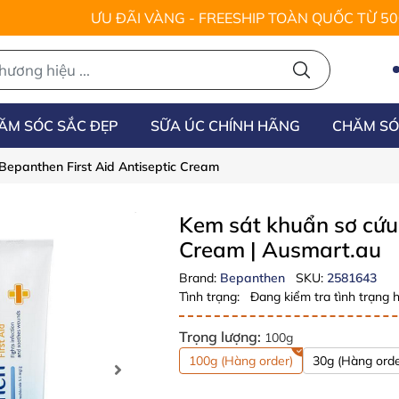
ƯU ĐÃI VÀNG - FREESHIP TOÀN QUỐC TỪ 5
ĂM SÓC SẮC ĐẸP
SỮA ÚC CHÍNH HÃNG
CHĂM SÓ
Bepanthen First Aid Antiseptic Cream
Kem sát khuẩn sơ cứu 
Cream
| Ausmart.au
Brand:
Bepanthen
SKU:
2581643
Tình trạng:
Đang kiểm tra tình trạng h
Trọng lượng:
100g
100g (Hàng order)
30g (Hàng orde