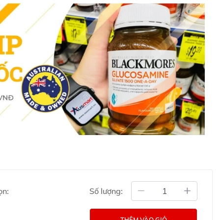
sau:
e
: Thành phần sát khuẩn chính, giúp ngăn ngừa nhiễm
 B5)
: Hỗ trợ phục hồi da, làm dịu và cấp ẩm.
và bảo vệ da khỏi khô rát.
y hương liệu, an toàn cho da nhạy cảm.
ọn:
Số lượng:
THÊM VÀO GIỎ