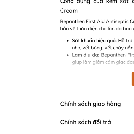
Công dụng của kem sát kh
Cream
Bepanthen First Aid Antiseptic 
bảo vệ toàn diện cho làn da bao
Sát khuẩn hiệu quả
: Hỗ tr
nhỏ, vết bỏng, vết cháy nắn
Làm dịu da
: Bepanthen Fi
giúp làm giảm cảm giác đau 
Làm dịu vết bỏng nhẹ
: Bep
làm lành nhanh và thúc đẩy 
Thành phần kem sát khuẩn 
Trong mỗi gram thuốc mỡ Bepant
Chính sách giao hàng
chất chính là Dexpanthenol 5% 50
stearyl alcohol, parafin trắng, d
Chính sách đổi trả
tinh khiết.
Công dụng chính của từng thành