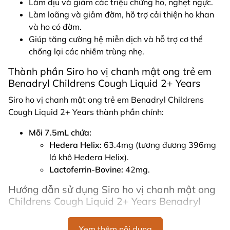
Làm dịu và giảm các triệu chứng ho, nghẹt ngực.
Làm loãng và giảm đờm, hỗ trợ cải thiện ho khan
và ho có đờm.
Giúp tăng cường hệ miễn dịch và hỗ trợ cơ thể
chống lại các nhiễm trùng nhẹ.
Thành phần Siro ho vị chanh mật ong trẻ em
Benadryl Childrens Cough Liquid 2+ Years
Siro ho vị chanh mật ong trẻ em Benadryl Childrens
Cough Liquid 2+ Years thành phần chính:
Mỗi 7.5mL chứa:
Hedera Helix:
63.4mg (tương đương 396mg
lá khô Hedera Helix).
Lactoferrin-Bovine:
42mg.
Hướng dẫn sử dụng Siro ho vị chanh mật ong
Childrens Cough Liquid 2+ Years Benadryl
Cách sử dụng siro ho Benadryl chanh mật ong cho trẻ
Xem thêm nội dung