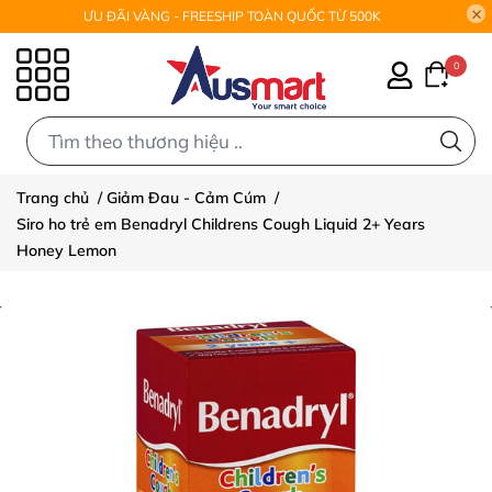
ƯU ĐÃI VÀNG - FREESHIP TOÀN QUỐC TỪ 500K
0
0
Trang chủ
/
Giảm Đau - Cảm Cúm
/
Siro ho trẻ em Benadryl Childrens Cough Liquid 2+ Years
Honey Lemon