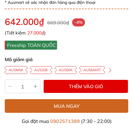
* Ausmart sẽ xác nhận đơn hàng qua điện thoại
642.000₫
669.000₫
-4%
(Tiết kiệm:
27.000₫
)
Freeship TOÀN QUỐC
Mã giảm giá
AUSM5K
AUS20K
AUS50K
AUSMART
THÊM VÀO GIỎ
MUA NGAY
Gọi đặt mua
0902571389
(7:30 - 22:00)