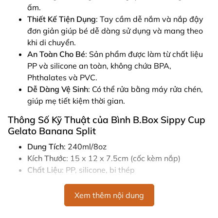
ấm.
Thiết Kế Tiện Dụng
: Tay cầm dễ nắm và nắp đậy
đơn giản giúp bé dễ dàng sử dụng và mang theo
khi di chuyển.
An Toàn Cho Bé
: Sản phẩm được làm từ chất liệu
PP và silicone an toàn, không chứa BPA,
Phthalates và PVC.
Dễ Dàng Vệ Sinh
: Có thể rửa bằng máy rửa chén,
giúp mẹ tiết kiệm thời gian.
Thông Số Kỹ Thuật của Bình B.Box Sippy Cup
Gelato Banana Split
Dung Tích
: 240ml/8oz
Kích Thước
: 15 x 12 x 7.5cm (cốc kèm nắp)
Chất Liệu
: PP, silicone, bi thép
Độ Tuổi Sử Dụng
: Dành cho bé từ 6 tháng tuổi trở
lên
Xem thêm nội dung
Lưu Ý