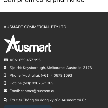
Facebook Ausmart.au
| Hàng Úc chính hãng
Zalo Ausmart.au
| Ausmart Commercial Pty Ltd
(Australia)
Điện thoại liên hệ đặt hàng:
0902.571.389
AUSMART COMMERCIAL PTY LTD
Thạc sĩ Điều dưỡng & Cố vấn sản
Đã duyệt nội
phẩm Lily Huỳnh
dung
ACN: 659 457 995
Địa chỉ:
Keysborough, Melbourne, Australia, 3173
Phone (Australia):
(+61) 4 0679 1093
Hotline (VN):
0902571389
Email:
contact@ausmart.au
Tra cứu Thông tin đăng ký của Ausmart tại Úc