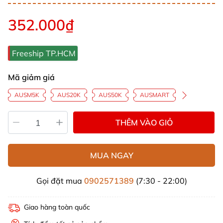
352.000₫
Freeship TP.HCM
Mã giảm giá
AUSM5K
AUS20K
AUS50K
AUSMART
THÊM VÀO GIỎ
MUA NGAY
Gọi đặt mua
0902571389
(7:30 - 22:00)
Giao hàng toàn quốc