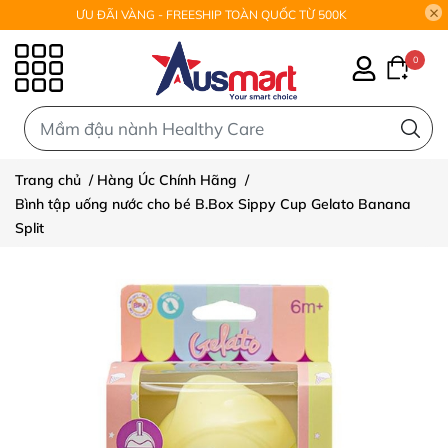
ƯU ĐÃI VÀNG - FREESHIP TOÀN QUỐC TỪ 500K
0
0
Trang chủ
/
Hàng Úc Chính Hãng
/
Bình tập uống nước cho bé B.Box Sippy Cup Gelato Banana
Split