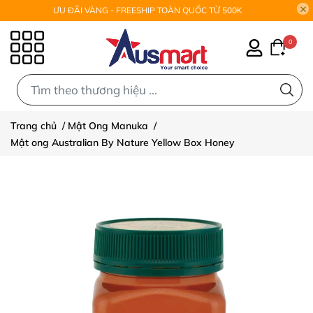
ƯU ĐÃI VÀNG - FREESHIP TOÀN QUỐC TỪ 500K
0
0
Trang chủ
/
Mật Ong Manuka
/
Mật ong Australian By Nature Yellow Box Honey