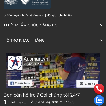
mỗi ngày.
Hỗ trợ nâng cao sức khỏe tổng thể:
Với thành phần
hoàn toàn tự nhiên và chứa nhiều chất dinh
© Bản quyền thuộc về Ausmart |
Hàng Úc chính hãng
dưỡng
mật ong Yellow Box
là lựa chọn góp phần
cải thiện thể trạng và duy trì lối sống cân bằng.
THỰC PHẨM CHỨC NĂNG ÚC
HỖ TRỢ KHÁCH HÀNG
Công dụng của Mật ong Yellow Box Honey Australian
Bạn cần hỗ trợ ? Gọi chúng tôi 24/7
By Nature
3. Thành phần của mật ong Yellow Box Honey
Hotline (tại Hồ Chí Minh): 090.257.1389