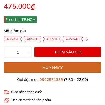
475.000₫
Freeship TP.HCM
Mã giảm giá
AUSM5K
AUS20K
AUS50K
AUSMART
THÊM VÀO GIỎ
MUA NGAY
Gọi đặt mua
0902571389
(7:30 - 22:00)
Giao hàng toàn quốc
Tích điểm tất cả sản phẩm