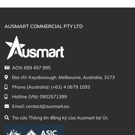
và Riboflavin và nhiều khoáng chất thiết yếu cho
cơ thể, do đó có thể giúp tăng cường sức khỏe, hỗ
trợ bổ sung ding dưỡng cho người bệnh.
AUSMART COMMERCIAL PTY LTD
Hỗ trợ sức khỏe:
Mật ong giúp tăng cường sức đề
kháng, làm dịu cổ họng, hỗ trợ giảm ho và giảm
các triệu chứng của cảm sốt.
Sử dụng đa năng:
Có hương vị ngọt thanh, thơm
dịu tự nhiên rất thích hợp để ăn trực tiếp, pha trà
hoặc chế biến món ăn.
ACN: 659 457 995
Thay thế đường tinh luyện
: mật ong Yellow Box
Địa chỉ:
Keysborough, Melbourne, Australia, 3173
được xem là giải pháp làm ngọt tự nhiên, phù hợp
để thay thế đường tinh luyện và các chất tạo ngọt
Phone (Australia):
(+61) 4 0679 1093
nhân tạo trong chế độ ăn hằng ngày.
Hotline (VN):
0902571389
Bổ sung năng lượng tự nhiên:
Mật ong Australian
Email:
contact@ausmart.au
By Nature
Yellow Box Honey chứa Fructose và
Dextrose, hai loại đường tự nhiên dễ hấp thu, giúp
Tra cứu Thông tin đăng ký của Ausmart tại Úc
cung cấp năng lượng nhanh chóng, phù hợp cho
người cần phục hồi thể lực hoặc duy trì sự tỉnh táo