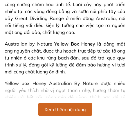
cùng những chùm hoa tinh tế. Loài cây này phát triển
nhiều tại các vùng đồng bằng và sườn núi phía tây của
dãy Great Dividing Range ở miền đông Australia, nơi
nổi tiếng với điều kiện lý tưởng cho việc tạo ra nguồn
mật ong dồi dào, chất lượng cao.
Australian by Nature
Yellow Box Honey
là dòng mật
ong nguyên chất, được thu hoạch trực tiếp từ các tổ ong
tự nhiên ở các khu rừng bạch đàn, sau đó trải qua quy
trình xử lý, đóng gói kỹ lưỡng để đảm bảo hương vị tươi
mới cùng chất lượng ổn định.
Yellow box Honey Australian By Nature
được nhiều
người yêu thích nhờ vị ngọt thanh nhẹ, hương thơm tự
nhiên với kết cấu sánh mịn dễ dùng, thích hợp để sử
dụng hằng ngày như một lựa chọn ngọt lành từ thiên
Xem thêm nội dung
nhiên, thay thế cho đường tinh luyện trong trà, món ăn
và các công thức dinh dưỡng.