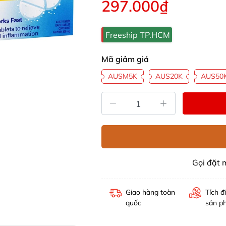
297.000₫
Freeship TP.HCM
Mã giảm giá
AUSM5K
AUS20K
AUS50
Gọi đặt
Giao hàng toàn
Tích đ
quốc
sản p