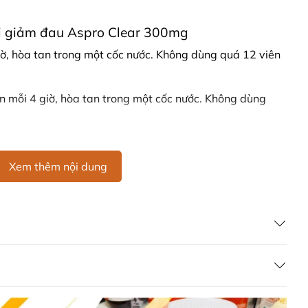
i giảm đau Aspro Clear 300mg
ờ, hòa tan trong một cốc nước. Không dùng quá 12 viên
 mỗi 4 giờ, hòa tan trong một cốc nước. Không dùng
Xem thêm nội dung
sử dụng.
orbate.
 dụng.
hiện, hãy tham khảo ý kiến chuyên gia y tế.
ét dạ dày, suy tim, đang mang thai hoặc dị ứng với các
gular Strength Aspirin 300mg là lựa chọn đáng tin cậy
 chóng và hiệu quả. Hãy luôn tuân thủ hướng dẫn sử