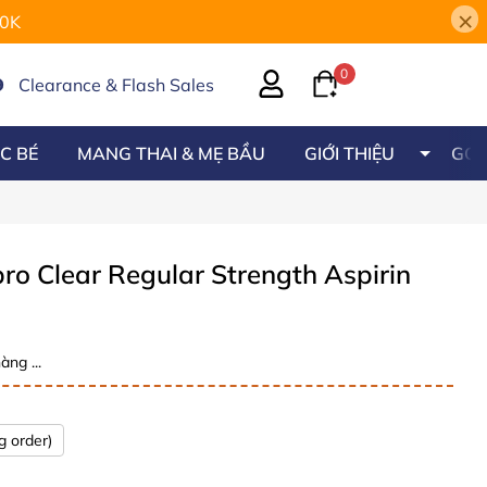
×
00K
0
Clearance & Flash Sales
C BÉ
MANG THAI & MẸ BẦU
GIỚI THIỆU
GÓC
ro Clear Regular Strength Aspirin
àng ...
g order)