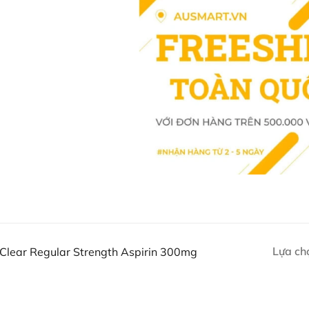
dụng để đảm bảo an toàn và hiệu
Thông tin Sản phẩm chi ti
Warehouse Australia)
Mua Viên sủi giảm đau Aspr
đâu?
Khách hàng có thể đặt mua Viên 
300mg trực tiếp trên website hoặ
Ausmart tại:
Facebook Ausmart.au
| Hàn
Lựa ch
 Clear Regular Strength Aspirin 300mg
Zalo Ausmart.au
| Ausmart 
Điện thoại liên hệ đặt hàng
Thạc sĩ Điều dưỡng & Cố vấn s