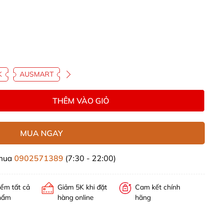
K
AUSMART
THÊM VÀO GIỎ
MUA NGAY
 mua
0902571389
(7:30 - 22:00)
iểm tất cả
Giảm 5K khi đặt
Cam kết chính
hẩm
hàng online
hãng