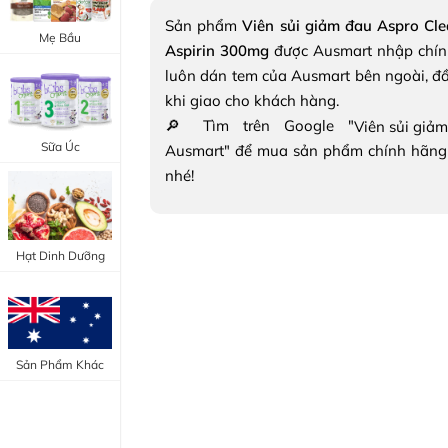
Trang Điểm Mắt
Sản phẩm
Viên sủi giảm đau Aspro Cle
Bổ Khớp - Xương
Mẹ Bầu
Aspirin 300mg
được Ausmart nhập chín
Trang Điểm Môi
Bổ Não - Tim Mạch
luôn dán tem của Ausmart bên ngoài, đ
Tẩy Trang - Toner
khi giao cho khách hàng.
Canxi - Vitamin D
🔎 Tìm trên Google "
Dụng Cụ Trang Điểm
Sữa Úc
Ausmart" để mua sản phẩm chính hãng
"Thực Phẩm Chức Năng Úc"
nhé!
"Chăm Sóc Sắc Đẹp"
Hạt Dinh Dưỡng
Sản Phẩm Khác