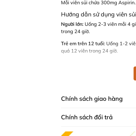
Mỗi viên sủi chứa 300mg Aspirin.
Hướng dẫn sử dụng viên sủ
Người lớn:
Uống 2-3 viên mỗi 4 gi
trong 24 giờ.
Trẻ em trên 12 tuổi:
Uống 1-2 viên
quá 12 viên trong 24 giờ.
Lưu ý quan trọng
Luôn đọc kỹ nhãn trước khi 
Sản phẩm chứa sulfite và s
Tuân thủ theo hướng dẫn sử
Nếu triệu chứng không cải t
Chính sách giao hàng
Không sử dụng nếu bạn có lo
thuốc chống viêm.
Chính sách đổi trả
Viên sủi giảm đau Aspro Clear Re
cho những ai cần giảm đau nhanh