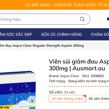
ƯU ĐÃI VÀNG - FREESHIP TOÀN QUỐC TỪ 5
ĂM SÓC SẮC ĐẸP
SỮA ÚC CHÍNH HÃNG
CHĂM SÓ
iảm đau Aspro Clear Regular Strength Aspirin 300mg
Viên sủi giảm đau Asp
300mg
| Ausmart.au
Brand:
Aspro Clear
SKU:
2508681
Tình trạng:
Đang kiểm tra tình trạng h
Số viên:
24 viên
24 viên (Hàng order)
60 viên (Hàn