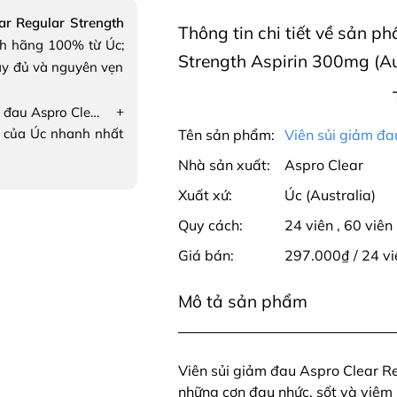
ar Regular Strength
Thông tin chi tiết về sản p
h hãng 100% từ Úc;
Strength Aspirin 300mg (Au
ầy đủ và nguyên vẹn
+
Viên sủi giảm đau Aspro Clear Regular Strength Aspirin 300mg
 của Úc nhanh nhất
Tên sản phẩm:
Viên sủi giảm đa
Nhà sản xuất:
Aspro Clear
Xuất xứ:
Úc (Australia)
Quy cách:
24 viên
,
60 viên
Giá bán:
297.000₫ / 24 v
Mô tả sản phẩm
Viên sủi giảm đau Aspro Clear Re
những cơn đau nhức, sốt và viêm