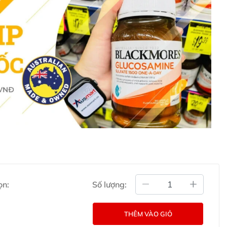
 quả tối ưu.
ết bằng Tiếng Anh (Nguồn: Chemist
o Clear Regular Strength Aspirin 300mg ở
sủi giảm đau Aspro Clear Regular Strength Aspirin
c liên hệ với các kênh tư vấn hỗ trợ khách hàng của
g Úc chính hãng
ọn:
Số lượng:
Commercial Pty Ltd (Australia)
:
0902.571.389
THÊM VÀO GIỎ
ản phẩm Lily Huỳnh
Đã duyệt nội dung