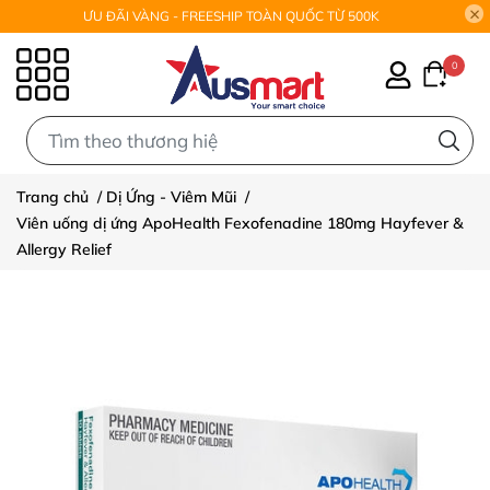
ƯU ĐÃI VÀNG - FREESHIP TOÀN QUỐC TỪ 500K
0
0
Trang chủ
/
Dị Ứng - Viêm Mũi
/
Viên uống dị ứng ApoHealth Fexofenadine 180mg Hayfever &
Allergy Relief