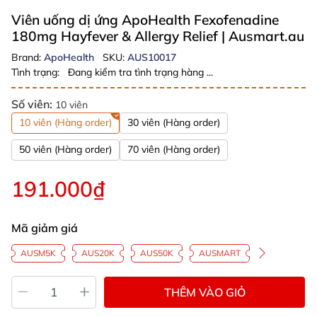
Viên uống dị ứng ApoHealth Fexofenadine
180mg Hayfever & Allergy Relief
| Ausmart.au
Brand:
ApoHealth
SKU:
AUS10017
Tình trạng:
Đang kiểm tra tình trạng hàng ...
Số viên:
10 viên
10 viên (Hàng order)
30 viên (Hàng order)
50 viên (Hàng order)
70 viên (Hàng order)
191.000₫
Mã giảm giá
AUSM5K
AUS20K
AUS50K
AUSMART
THÊM VÀO GIỎ