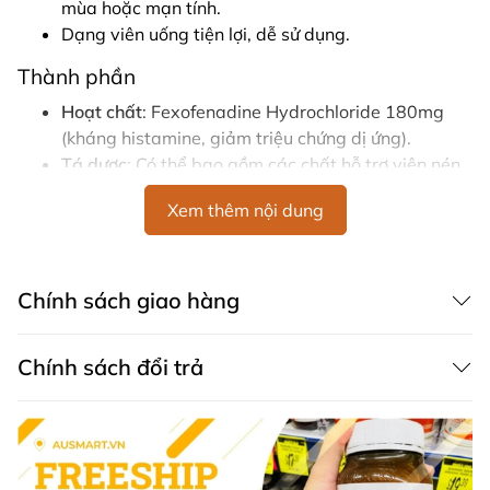
mùa hoặc mạn tính.
Dạng viên uống tiện lợi, dễ sử dụng.
Thành phần
Hoạt chất
: Fexofenadine Hydrochloride 180mg
(kháng histamine, giảm triệu chứng dị ứng).
Tá dược
: Có thể bao gồm các chất hỗ trợ viên nén
(thông tin cụ thể theo công thức nhà sản xuất).
Xem thêm nội dung
Hướng dẫn sử dụng
Liều lượng
:
Người lớn và trẻ em từ 12 tuổi trở lên: Uống
1
Chính sách giao hàng
viên/ngày
khi cần thiết.
Trẻ em dưới 12 tuổi:
Không sử dụng
.
Chính sách đổi trả
Cách dùng
: Uống cùng với nước, có thể dùng trước
hoặc sau bữa ăn.
Lưu ý
:
Đọc kỹ hướng dẫn trước khi sử dụng.