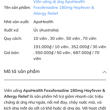
Viên uống dị ứng ApoHealth
Tên sản phẩm:
Fexofenadine 180mg Hayfever &
Allergy Relief
Nhà sản xuất:
ApoHealth
Xuất xứ:
Úc (Australia)
Quy cách:
10 viên
,
30 viên
,
50 viên
,
70 viên
191.000₫ / 10 viên
,
352.000₫ / 30 viên
Giá bán:
,
550.000₫ / 50 viên
,
687.000₫ / 70
viên
Mô tả sản phẩm
Viên uống
ApoHealth Fexofenadine 180mg Hayfever &
Allergy Relief
là sản phẩm hỗ trợ giảm nhanh các triệu
chứng dị ứng như ngứa, nổi mề đay, chảy nước mũi, và
kích ứng mắt do sốt cỏ khô hoặc dị ứng da. Với hoạt chất