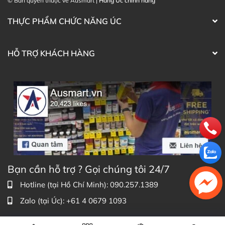
© Bản quyền thuộc về Ausmart |
Hàng Úc chính hãng
THỰC PHẨM CHỨC NĂNG ÚC
HỖ TRỢ KHÁCH HÀNG
Bạn cần hỗ trợ ? Gọi chúng tôi 24/7
Hotline (tại Hồ Chí Minh): 090.257.1389
Zalo (tại Úc): +61 4 0679 1093