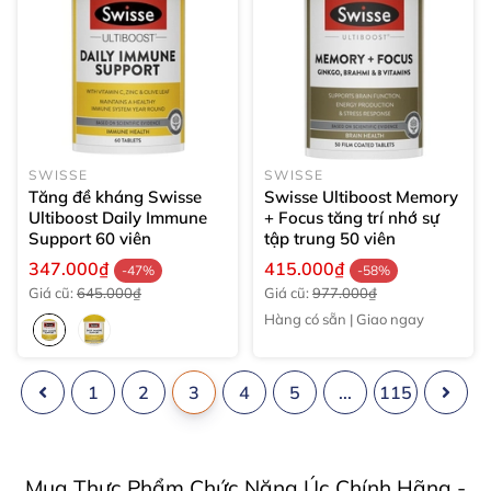
SWISSE
SWISSE
Tăng đề kháng Swisse
Swisse Ultiboost Memory
Ultiboost Daily Immune
+ Focus tăng trí nhớ sự
Support
60 viên
tập trung
50 viên
347.000₫
415.000₫
-47%
-58%
Giá cũ:
645.000₫
Giá cũ:
977.000₫
Hàng có sẵn | Giao ngay
1
2
3
4
5
...
115
Mua Thực Phẩm Chức Năng Úc Chính Hãng -