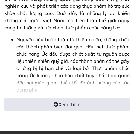
nghiên cứu và phát triển các dòng thực phẩm hỗ trợ sức
khỏe chất lượng cao. Dưới đây là những lý do khiến
không chỉ người Việt Nam mà trên toàn thế giới ngày
càng tin tưởng và lựa chọn thực phẩm chức năng Úc:
Nguyên liệu hoàn toàn từ thiên nhiên, không chứa
các thành phần biến đổi gen: Hầu hết thực phẩm
chức năng Úc đều được chiết xuất từ nguồn dược
liệu thiên nhiên quý giá, các thành phần có thể gây
dị ứng bị bị hạn chế và loại bỏ, Thực phẩm chức
năng Úc không chứa hóa chất hay chất bảo quản
độc hại giúp giảm thiểu tối đa ảnh hưởng của tác
dụng phụ.
Quy trình kiểm định chất lượng sản phẩm khắc khe:
Các sản phẩm TPCN Úc đều được chứng nhận bởi
Xem thêm
Cơ quan Quản lý Hàng hóa Trị liệu của Úc viết tắt
là TGA do đó bạn có thể hoàn toàn yên tâm về
chất lượng.
Chất lượng cao, hiệu quả rõ ràng: TPCN Úc đều