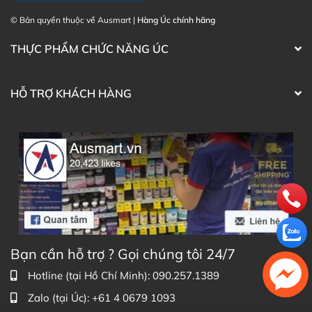
hoặc nguy cơ tiềm ẩn từ hàng giả, hàng kém chất lượng.
© Bản quyền thuộc về Ausmart |
Hàng Úc chính hãng
Dưới đây là một số tiêu chí mà bạn có thể cân nhắc khi
lựa chọn TPCN.
THỰC PHẨM CHỨC NĂNG ÚC
HỖ TRỢ KHÁCH HÀNG
Thực phẩm chức năng Úc
Bạn cần hỗ trợ ? Gọi chúng tôi 24/7
1. Chọn theo thương hiệu uy tín
Hotline (tại Hồ Chí Minh): 090.257.1389
Zalo (tại Úc): +61 4 0679 1093
Một số thương hiệu nổi tiếng đến từ Úc đang được yêu