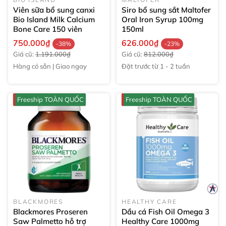
Viên sữa bổ sung canxi
Siro bổ sung sắt Maltofer
Bio Island Milk Calcium
Oral Iron Syrup 100mg
Bone Care
150 viên
150ml
750.000₫
626.000₫
-38%
-23%
Giá cũ:
1.191.000₫
Giá cũ:
812.000₫
Hàng có sẵn | Giao ngay
Đặt trước từ 1 - 2 tuần
Freeship TOÀN QUỐC
Freeship TOÀN QUỐC
BLACKMORES
HEALTHY CARE
Blackmores Proseren
Dầu cá Fish Oil Omega 3
Saw Palmetto hỗ trợ
Healthy Care 1000mg