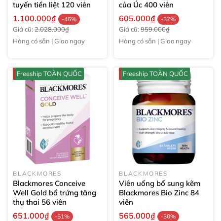
tuyến tiền liệt
120 viên
của Úc
400 viên
1.100.000₫
605.000₫
-46%
-37%
Giá cũ:
2.028.000₫
Giá cũ:
959.000₫
Hàng có sẵn | Giao ngay
Hàng có sẵn | Giao ngay
Freeship TOÀN QUỐC
Freeship TOÀN QUỐC
BLACKMORES
BLACKMORES
Blackmores Conceive
Viên uống bổ sung kẽm
Well Gold bổ trứng tăng
Blackmores Bio Zinc
84
thụ thai
56 viên
viên
651.000₫
565.000₫
-51%
-30%