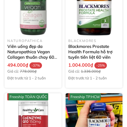
NATUROPATHICA
BLACKMORES
Viên uống đẹp da
Blackmores Prostate
Naturopathica Vegan
Health Formula hỗ trợ
Collagen thuần chay
60
tuyến tiền liệt
60 viên
viên
494.000₫
1.004.000₫
-37%
-25%
Giá cũ:
778.000₫
Giá cũ:
1.336.000₫
Đặt trước từ 1 - 2 tuần
Đặt trước từ 1 - 2 tuần
Freeship TOÀN QUỐC
Freeship TP.HCM