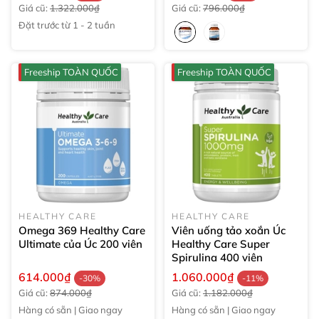
Giá cũ:
1.322.000₫
Giá cũ:
796.000₫
Đặt trước từ 1 - 2 tuần
Freeship TOÀN QUỐC
Freeship TOÀN QUỐC
HEALTHY CARE
HEALTHY CARE
Omega 369 Healthy Care
Viên uống tảo xoắn Úc
Ultimate của Úc
200 viên
Healthy Care Super
Spirulina
400 viên
614.000₫
1.060.000₫
-30%
-11%
Giá cũ:
874.000₫
Giá cũ:
1.182.000₫
Hàng có sẵn | Giao ngay
Hàng có sẵn | Giao ngay