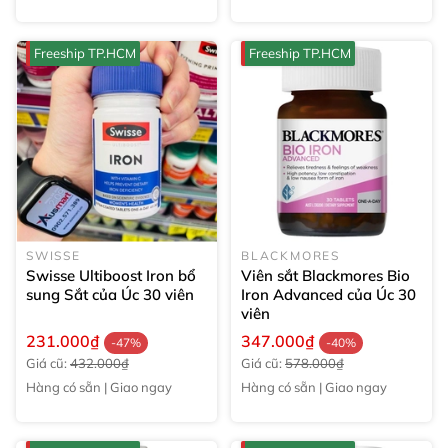
Freeship TP.HCM
Freeship TP.HCM
SWISSE
BLACKMORES
Swisse Ultiboost Iron bổ
Viên sắt Blackmores Bio
sung Sắt của Úc
30 viên
Iron Advanced của Úc
30
viên
231.000₫
347.000₫
-47%
-40%
Giá cũ:
432.000₫
Giá cũ:
578.000₫
Hàng có sẵn | Giao ngay
Hàng có sẵn | Giao ngay