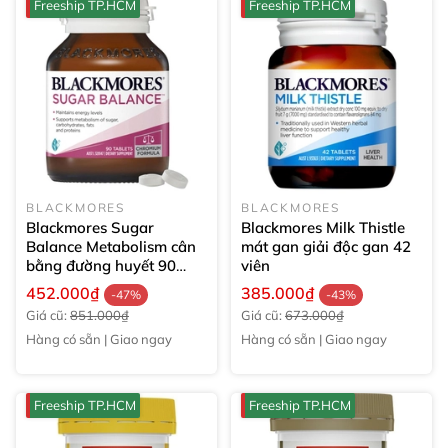
Freeship TP.HCM
Freeship TP.HCM
BLACKMORES
BLACKMORES
Blackmores Sugar
Blackmores Milk Thistle
Balance Metabolism cân
mát gan giải độc gan
42
bằng đường huyết
90
viên
viên
452.000₫
385.000₫
-47%
-43%
Giá cũ:
851.000₫
Giá cũ:
673.000₫
Hàng có sẵn | Giao ngay
Hàng có sẵn | Giao ngay
Freeship TP.HCM
Freeship TP.HCM