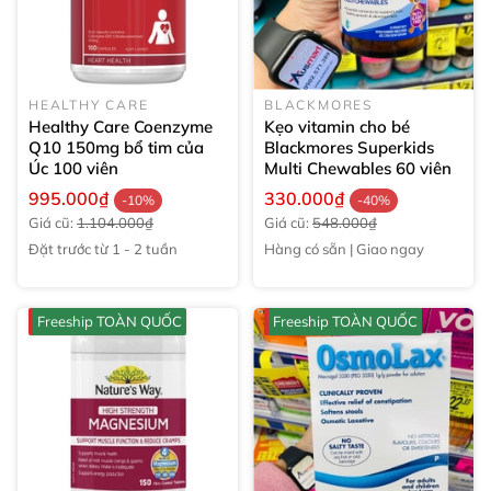
HEALTHY CARE
BLACKMORES
Healthy Care Coenzyme
Kẹo vitamin cho bé
Q10 150mg bổ tim của
Blackmores Superkids
Úc
100 viên
Multi Chewables
60 viên
995.000₫
330.000₫
-10%
-40%
Giá cũ:
1.104.000₫
Giá cũ:
548.000₫
Đặt trước từ 1 - 2 tuần
Hàng có sẵn | Giao ngay
Freeship TOÀN QUỐC
Freeship TOÀN QUỐC