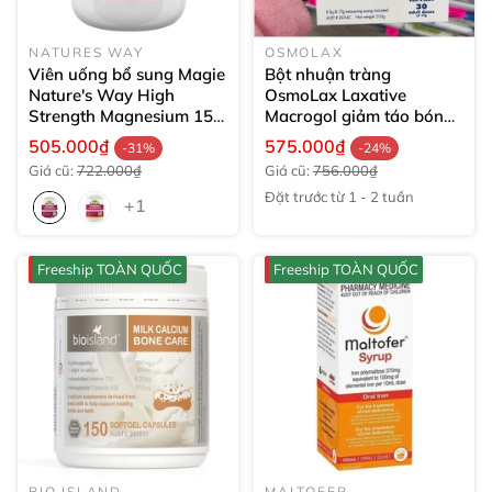
NATURES WAY
OSMOLAX
Viên uống bổ sung Magie
Bột nhuận tràng
Nature's Way High
OsmoLax Laxative
Strength Magnesium
150
Macrogol giảm táo bón
viên
510g (30 liều)
505.000₫
575.000₫
-31%
-24%
Giá cũ:
722.000₫
Giá cũ:
756.000₫
Đặt trước từ 1 - 2 tuần
+1
Freeship TOÀN QUỐC
Freeship TOÀN QUỐC
BIO ISLAND
MALTOFER