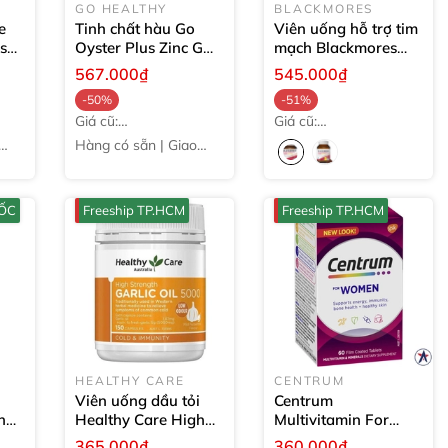
GO HEALTHY
BLACKMORES
e
Tinh chất hàu Go
Viên uống hỗ trợ tim
ds
Oyster Plus Zinc GO
mạch Blackmores
HA
Healthy
120 viên
Super Strength
567.000₫
545.000₫
CoQ10 300mg
30
-50%
-51%
viên
Giá cũ:
Giá cũ:
1.124.000₫
1.097.000₫
Hàng có sẵn | Giao
ngay
UỐC
Freeship TP.HCM
Freeship TP.HCM
HEALTHY CARE
CENTRUM
Viên uống dầu tỏi
Centrum
h
Healthy Care High
Multivitamin For
Strength Garlic Oil
Women cho nữ dưới
365.000₫
360.000₫