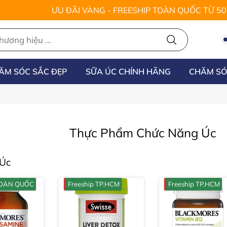
ƯU ĐÃI VÀNG - FREESHIP TOÀN QUỐC TỪ 5
ĂM SÓC SẮC ĐẸP
SỮA ÚC CHÍNH HÃNG
CHĂM SÓ
Thực Phẩm Chức Năng Úc
 Úc
 TOÀN QUỐC
Freeship TP.HCM
Freeship TP.HCM