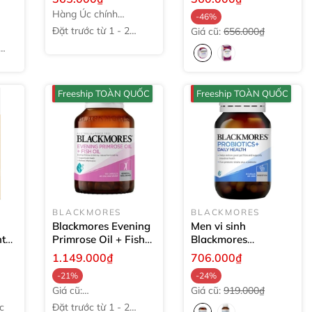
5000mg hỗ trợ miễn
50 tuổi
60 viên
Hàng Úc chính
-46%
dịch
150 viên
hãng
Đặt trước từ 1 - 2
Giá cũ:
656.000₫
tuần
Freeship TOÀN QUỐC
Freeship TOÀN QUỐC
BLACKMORES
BLACKMORES
Blackmores Evening
Men vi sinh
nt
Primrose Oil + Fish
Blackmores
0
Oil 1000mg
100 viên
Probiotics+ Daily
1.149.000₫
706.000₫
Health
30 viên
-21%
-24%
Giá cũ:
Giá cũ:
919.000₫
1.441.000₫
c
Đặt trước từ 1 - 2