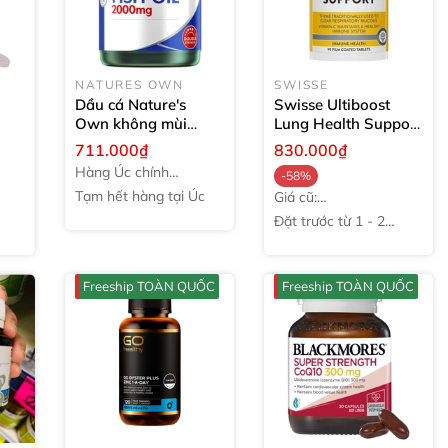
NATURES OWN
SWISSE
Dầu cá Nature's
Swisse Ultiboost
Own không mùi
Lung Health Support
Odourless Fish Oil
bổ phổi của Úc
90
711.000₫
830.000₫
5
2000mg
200 viên
viên
Hàng Úc chính
-58%
hãng
Tạm hết hàng tại Úc
Giá cũ:
1.945.000₫
Đặt trước từ 1 - 2
tuần
Freeship TOÀN QUỐC
Freeship TOÀN QUỐC