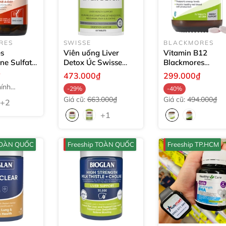
RES
SWISSE
BLACKMORES
s
Viên uống Liver
Vitamin B12
ne Sulfate
Detox Úc Swisse
Blackmores
ne A Day
Ultiboost thải độc
Cyanocobalamin
₫
473.000₫
299.000₫
viên
gan
60 viên
100 mcg của Úc
7
ính
-29%
-40%
viên
Giá cũ:
663.000₫
Giá cũ:
494.000₫
+2
+1
 TOÀN QUỐC
Freeship TOÀN QUỐC
Freeship TP.HCM