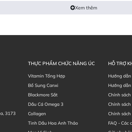
Xem thêm
THỰC PHẨM CHỨC NĂNG ÚC
HỖ TRỢ 
Thực phẩm chức năng Úc
Vitamin Tổng Hợp
Hướng dẫn
Bổ Sung Canxi
Hướng dẫn 
ng được yêu thích tại Việt Nam có thể kể đến như:
Blackmore Sắt
Chính sách 
Dầu Cá Omega 3
Chính sách
sản phẩm về vitamin tổng hợp, hỗ trợ sức khỏe nữ giới và xươ
ơng hiệu TPCN chăm sóc sức khỏe được người tiêu dùng trên t
ia, 3173
Collagen
Chính sách 
Tinh Dầu Hoa Anh Thảo
FAQ - Các 
ng độ tuổi, giới tính và nhu cầu cụ thể như bổ sung năng lư