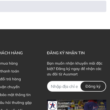
KHÁCH HÀNG
ĐĂNG KÝ NHẬN TIN
 mua hàng
Bạn muốn nhận khuyến mãi đặc
biệt? Đăng ký ngay để nhận các
thanh toán
ưu đãi từ Ausmart
đổi trả hàng
Đăng ký
 vận chuyển
ng khớp.
oàn thế giới nổi tiếng bởi các sản phẩm bổ sung collagen,
bảo mật thông tin
câu hỏi thường gặp
ợng, làm đẹp, chăm sóc da, bổ tim mạch, trí não.