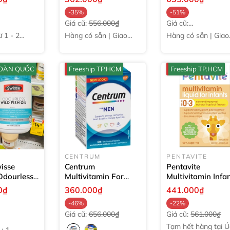
ên
viên
viên
-35%
-51%
Giá cũ:
556.000₫
Giá cũ:
1.291.000₫
̀ 1 - 2
Hàng có sẵn | Giao
Hàng có sẵn | Giao
ngay
ngay
 TOÀN QUỐC
Freeship TP.HCM
Freeship TP.HCM
CENTRUM
PENTAVITE
isse
Centrum
Pentavite
Odourless
Multivitamin For
Multivitamin Infa
Oil
Men cho nam dưới
Liquid cho bé từ 
0₫
360.000₫
441.000₫
00 viên
50 tuổi
60 viên
đến 3 tuổi
30ml
-46%
-22%
Giá cũ:
656.000₫
Giá cũ:
561.000₫
Tạm hết hàng tại Ú
+1