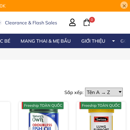
×
00K
0
Clearance & Flash Sales
C BÉ
MANG THAI & MẸ BẦU
GIỚI THIỆU
GÓC
Sắp xếp:
Freeship TOÀN QUỐC
Freeship TOÀN QUỐC