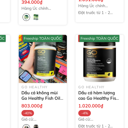
394.000₫
EyeMax 6 in1
60
viên
Hàng Úc chính
viên
Hàng Úc chính
hãng
Đặt trước từ 1 - 2
hãng
tuần
UỐC
Freeship TOÀN QUỐC
Freeship TOÀN QUỐC
GO HEALTHY
GO HEALTHY
Dầu cá không mùi
Dầu cá hàm lượng
Go Healthy Fish Oil
cao Go Healthy Fish
1500mg Odourless
Oil Triple Strength
803.000₫
1.020.000₫
210 viên
Odourless Softgel
-40%
-4%
150 viên
Giá cũ:
Giá cũ:
1.335.000₫
1.052.000₫
Đặt trước từ 1 - 2