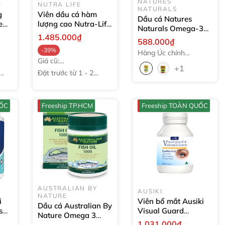
NATURES
H
NUTRA LIFE
NATURALS
g
Viên dầu cá hàm
Dầu cá Natures
e
lượng cao Nutra-Life
Naturals Omega-3
-3
Omega 3 Triple
1.485.000₫
Fish Oil 1000mg +
588.000₫
Strength Odourless
Vitamin E
100 viên
-39%
150 viên
Hàng Úc chính
Giá cũ:
hãng
+1
2.416.000₫
Đặt trước từ 1 - 2
tuần
UỐC
Freeship TP.HCM
Freeship TOÀN QUỐC
AUSTRALIAN BY
AUSIKI
NATURE
i
Viên bổ mắt Ausiki
Dầu cá Australian By
s
Visual Guard
Nature Omega 3
400
Advance Lutein
1.031.000₫
Fish Oil 1000mg
100