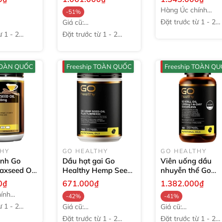
viên
viên
Hàng Úc chính
-51%
hãng
Đặt trước từ 1 - 2
Giá cũ:
tuần
2.125.000₫
̀ 1 - 2
Đặt trước từ 1 - 2
tuần
 TOÀN QUỐC
Freeship TOÀN QUỐC
Freeship TOÀN Q
THY
GO HEALTHY
GO HEALTHY
anh Go
Dầu hạt gai Go
Viên uống dầu
axseed Oil
Healthy Hemp Seed
nhuyễn thể Go
00 viên
Oil Plus Turmeric
Healthy Krill Oil
0₫
671.000₫
1.382.000₫
100 viên
1500mg
60 viên
ính
-42%
-41%
̀ 1 - 2
Giá cũ:
Giá cũ:
1.150.000₫
2.313.000₫
Đặt trước từ 1 - 2
Đặt trước từ 1 - 2