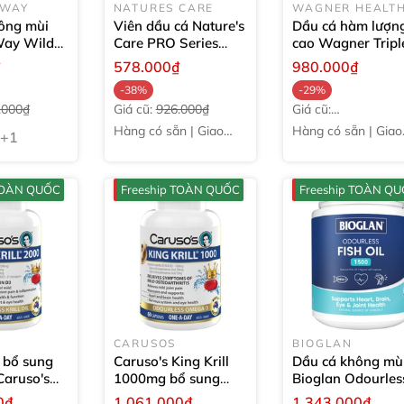
 WAY
NATURES CARE
WAGNER HEALT
ông mùi
Viên dầu cá Nature's
Dầu cá hàm lượn
Way Wild
Care PRO Series
cao Wagner Tripl
ourless
Fish Oil 1000mg
Strength Omega
₫
578.000₫
980.000₫
1000mg
150
Omega 3
200 viên
Fish Oil
150 viên
-38%
-29%
.000₫
Giá cũ:
926.000₫
Giá cũ:
1.379.000₫
Hàng có sẵn | Giao
Hàng có sẵn | Giao
+1
ngay
ngay
 TOÀN QUỐC
Freeship TOÀN QUỐC
Freeship TOÀN Q
CARUSOS
BIOGLAN
 bổ sung
Caruso's King Krill
Dầu cá không mù
aruso's
1000mg bổ sung
Bioglan Odourles
l 2000mg
30
Omega 3 và DHA
60
Fish Oil 1500mg
0₫
1.061.000₫
1.343.000₫