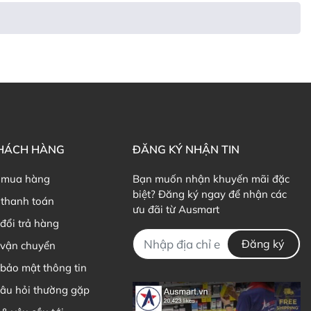
bạn nên ưu tiên lựa chọn các loại
dầu cá Omega 3
có hàm
 và hỗ trợ giảm nguy cơ mắc suy giảm trí nhờ khi về già.
o, liều lượng khuyến nghị là từ 200-500 mg/viên.
ùng với các loại Vitamin để có thể hỗ trợ tăng cường sức
KHÁCH HÀNG
ĐĂNG KÝ NHẬN TIN
c thương hiệu nổi tiếng từ Úc như Swisse, Healthy Care,
 mua hàng
Bạn muốn nhận khuyến mãi đặc
biệt? Đăng ký ngay để nhận các
 uy tín đều được sản xuất và kiểm định bởi các tiêu chuẩn
thanh toán
ưu đãi từ Ausmart
 đó bạn có thể hoàn toàn yên tâm khi sử dụng mà không lo
đổi trả hàng
Đăng ký
 vận chuyển
bảo mật thông tin
và DHA, đây là hàm lượng cần thiết mỗi ngày để hỗ trợ cơ
câu hỏi thường gặp