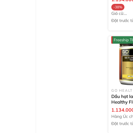
viên
-38%
Giá cũ:
1.824.000₫
Đặt trước tư
tuần
Freeship
GO HEAL
Dầu hạt l
Healthy Fl
1500mg
2
1.134.00
Hàng Úc ch
hãng
Đặt trước tư
tuần