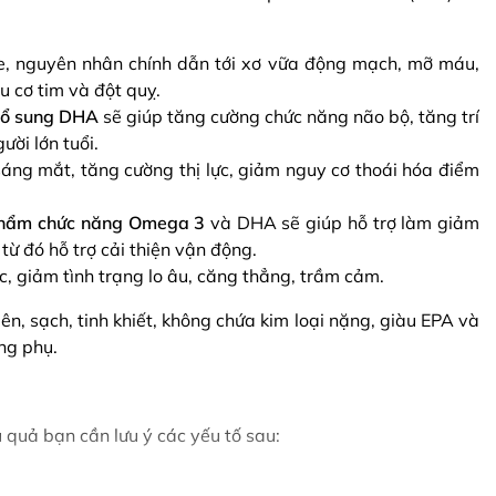
e, nguyên nhân chính dẫn tới xơ vữa động mạch, mỡ máu,
u cơ tim và đột quỵ.
ổ sung DHA
sẽ giúp tăng cường chức năng não bộ, tăng trí
ời lớn tuổi.
áng mắt, tăng cường thị lực, giảm nguy cơ thoái hóa điểm
phẩm chức năng Omega 3
và DHA sẽ giúp hỗ trợ làm giảm
từ đó hỗ trợ cải thiện vận động.
 giảm tình trạng lo âu, căng thẳng, trầm cảm.
n, sạch, tinh khiết, không chứa kim loại nặng, giàu EPA và
ng phụ.
 quả bạn cần lưu ý các yếu tố sau: