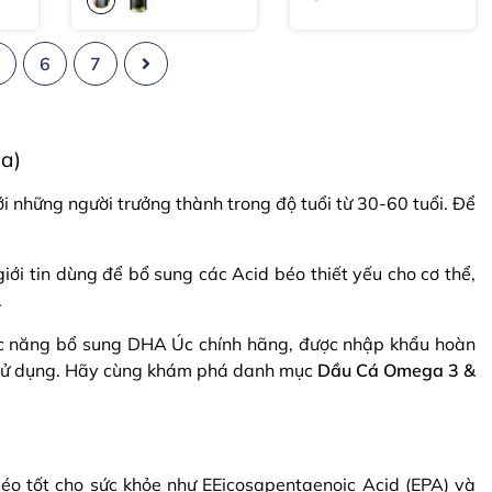
tuần
5
6
7
a)
i những người trưởng thành trong độ tuổi từ 30-60 tuổi. Để
i tin dùng để bổ sung các Acid béo thiết yếu cho cơ thể,
.
 năng bổ sung DHA Úc chính hãng, được nhập khẩu hoàn
i sử dụng. Hãy cùng khám phá danh mục
Dầu Cá Omega 3 &
béo tốt cho sức khỏe như EEicosapentaenoic Acid (EPA) và