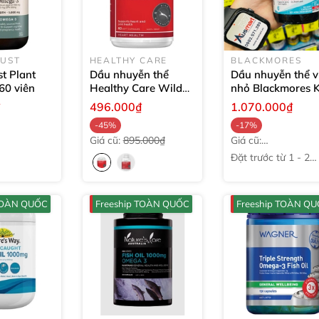
UST
HEALTHY CARE
BLACKMORES
t Plant
Dầu nhuyễn thể
Dầu nhuyễn thể v
60 viên
Healthy Care Wild
nhỏ Blackmores Kr
Krill Oil 1000mg
60
Oil Mini
60 viên
₫
496.000₫
1.070.000₫
viên
-45%
-17%
Giá cũ:
895.000₫
Giá cũ:
1.283.000₫
Đặt trước từ 1 - 2
tuần
 TOÀN QUỐC
Freeship TOÀN QUỐC
Freeship TOÀN Q