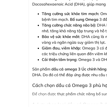
Docosahexaenoic Acid (DHA), giúp mang lại 
Tăng cường sức khỏe tim mạch:
Ome
bệnh tim mạch.
Bổ sung Omega
3 đầ
Tăng cường chức năng não bộ:
DHA l
nhớ, tăng khả năng tập trung và hỗ t
Bảo vệ sức khỏe mắt:
DHA cũng là m
vàng và ngăn ngừa suy giảm thị lực.
Giảm đau, viêm khớp:
Omega 3 có đặ
các triệu chứng liên quan đến viêm k
Cải thiện tâm trạng:
Omega 3 và DHA 
Sản phẩm
dầu cá omega 3 Úc chính hãng
DHA. Do đó có thể đáp ứng được nhu cầu s
Cách chọn dầu cá Omega 3 phù h
Để chọn được
thực phẩm chức năng bổ s
1. Lựa chọn loại dầu cá Omega 3 dự