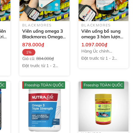
BLACKMORES
BLACKMORES
iên
Viên uống omega 3
Viên uống bổ sung
ill
Blackmores Omega
omega 3 hàm lượng
Platinum mini
50
cao Blackmores
878.000₫
1.097.000₫
viên
Omega Platinum
50
Hàng Úc chính
1%
viên
hãng
Đặt trước từ 1 - 2
Giá cũ:
884.000₫
tuần
Đặt trước từ 1 - 2
tuần
UỐC
Freeship TOÀN QUỐC
Freeship TOÀN QUỐC