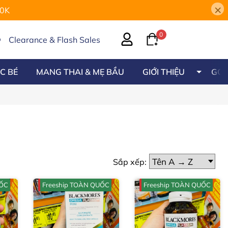
×
00K
0
Clearance & Flash Sales
C BÉ
MANG THAI & MẸ BẦU
GIỚI THIỆU
GÓC
Sắp xếp:
UỐC
Freeship TOÀN QUỐC
Freeship TOÀN QUỐC