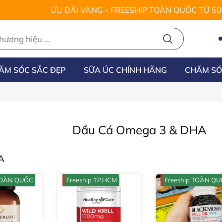
ƯU ĐÃI VÀNG - FREESHIP TOÀN QUỐC TỪ 5
ĂM SÓC SẮC ĐẸP
SỮA ÚC CHÍNH HÃNG
CHĂM SÓ
Dầu Cá Omega 3 & DHA
A
 TOÀN QUỐC
Freeship TP.HCM
Freeship TOÀN Q