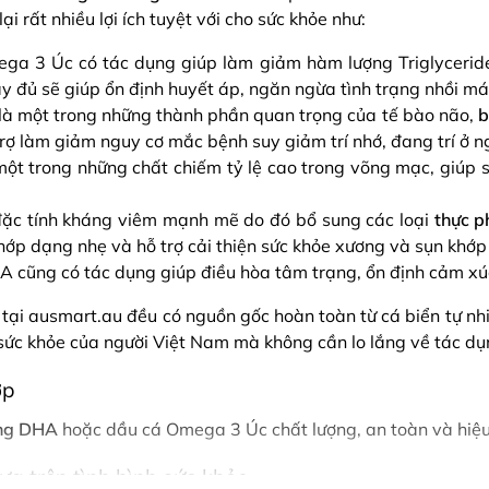
rất nhiều lợi ích tuyệt với cho sức khỏe như:
ga 3 Úc có tác dụng giúp làm giảm hàm lượng Triglycerid
y đủ sẽ giúp ổn định huyết áp, ngăn ngừa tình trạng nhồi má
à một trong những thành phần quan trọng của tế bào não,
b
rợ làm giảm nguy cơ mắc bệnh suy giảm trí nhớ, đang trí ở ngư
ột trong những chất chiếm tỷ lệ cao trong võng mạc, giúp s
c tính kháng viêm mạnh mẽ do đó bổ sung các loại
thực 
hớp dạng nhẹ và hỗ trợ cải thiện sức khỏe xương và sụn khớp 
cũng có tác dụng giúp điều hòa tâm trạng, ổn định cảm xúc,
tại ausmart.au đều có nguồn gốc hoàn toàn từ cá biển tự nhiê
ức khỏe của người Việt Nam mà không cần lo lắng về tác dụ
ợp
ung DHA
hoặc dầu cá Omega 3 Úc chất lượng, an toàn và hiệu
a trên tình hình sức khỏe