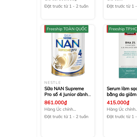
1.878.000₫
Đặt trước từ 1 - 2 tuần
Đặt trước từ 1 -
Freeship TOÀN QUỐC
Freeship TP.H
NESTLE
Sữa NAN Supreme
Serum làm sạ
Pro số 4 Junior dành
bằng da giảm
cho trẻ từ trên 2 tuổi
Swisse BHA 2
861.000₫
415.000₫
800g
Skin A.M. Bal
Hàng Úc chính
Hàng Úc chính
Serum
30ml
hãng
hãng
Đặt trước từ 1 - 2 tuần
Đặt trước từ 1 -