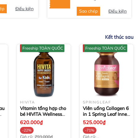
ép
Điều kiện
Sao chép
Điều kiện
Kết thúc sau
Freeship TOÀN QUỐC
Freeship TOÀN QUỐC
HIVITA
SPRINGLEAF
au
Vitamin tổng hợp cho
Viên uống Collagen 6
bé HIVITA Wellness
in 1 Spring Leaf Inner
Multivitamin Minerals
Beauty Advanced
90
620.000₫
525.000₫
& Herbs for Kids
viên
-22%
-71%
200ml
Giá cũ:
793.000₫
Giá cũ: