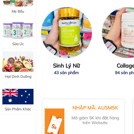
Trang Điểm Mắt
Bổ Khớp - Xương
Mẹ Bầu
Trang Điểm Môi
Bổ Não - Tim Mạch
Tẩy Trang - Toner
Canxi - Vitamin D
Dụng Cụ Trang Điểm
Sữa Úc
"Thực Phẩm Chức Năng Úc"
"Chăm Sóc Sắc Đẹp"
Sinh Lý Nữ
Collag
43 sản phẩm
94 sản p
Hạt Dinh Dưỡng
NHẬP MÃ: AUSM5K
Sản Phẩm Khác
Mã giảm 5K khi đặt hàng
trên Website