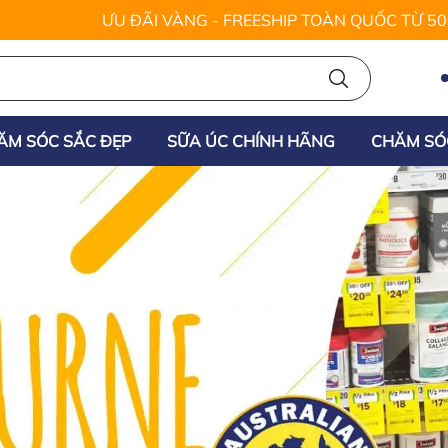
ƯU ĐÃI VÀNG - FREESHIP TOÀN QUỐC TỪ 5
ĂM SÓC SẮC ĐẸP
SỮA ÚC CHÍNH HÃNG
CHĂM SÓ