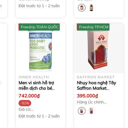
1.799.000₫
n
Đặt trước từ 1 - 2 tuần
Freeship TOÀN QUỐC
Freeship TP.HCM
INNER HEALTH
SAFFRON MARKET
Men vi sinh hỗ trợ
Nhụy hoa nghệ Tây
miễn dịch cho bé
Saffron Market
y
Inner Health Plus
Premium Saffron
742.000₫
395.000₫
Baby & Kids Probiotic
Threads
2g
Hàng Úc chính
-51%
60g
hãng
Giá cũ:
1.510.000₫
Đặt trước từ 1 - 2 tuần