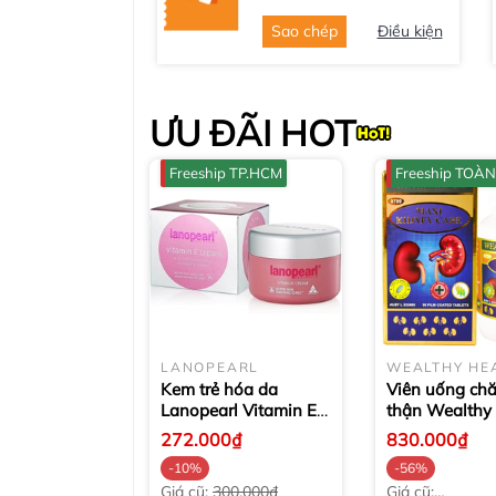
Sao chép
Điều kiện
ƯU ĐÃI HOT
Freeship TP.HCM
Freeship TOÀ
LANOPEARL
WEALTHY HE
Kem trẻ hóa da
Viên uống ch
Lanopearl Vitamin E
thận Wealthy
với hoa anh thảo,
Maxi Kidney 
272.000₫
830.000₫
collagen & lanolin
viên
-10%
-56%
100ml
Giá cũ:
300.000₫
Giá cũ: