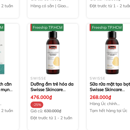
 2 tuần
Hàng có sẵn | Giao
Đặt trước từ 1 - 2 tuầ
ngay
CM
Freeship TP.HCM
Freeship TP.HCM
SWISSE
SWISSE
ch cân
Dưỡng ẩm trẻ hóa da
Sữa rửa mặt tạo bọt
 mụn
Swisse Skincare
Swisse Skincare
% Clear
Manuka Honey Glow
Manuka Honey Dail
476.000₫
268.000₫
ance
Boosting Moisturiser
Glow Foaming
Hàng Úc chính
-25%
120ml
Cleanser
120ml
hãng
 2 tuần
Tạm hết hàng tại Úc
Giá cũ:
630.000₫
Đặt trước từ 1 - 2 tuần